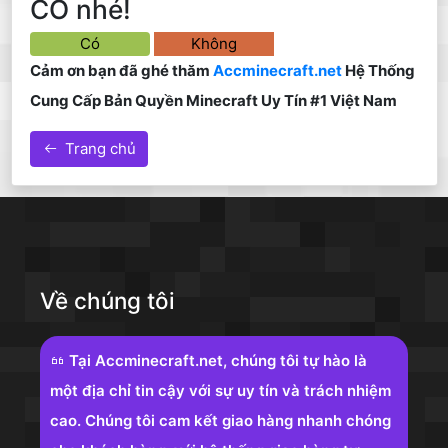
CÓ nhé!
Có
Không
Cảm ơn bạn đã ghé thăm
Accminecraft.net
Hệ Thống
Cung Cấp Bản Quyền Minecraft Uy Tín #1 Việt Nam
Trang chủ
Về chúng tôi
Tại Accminecraft.net, chúng tôi tự hào là
một địa chỉ tin cậy với sự uy tín và trách nhiệm
cao. Chúng tôi cam kết giao hàng nhanh chóng