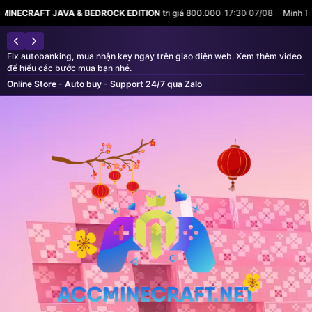
JAVA & BEDROCK EDITION
trị giá 800.000
17:30 07/08
Minh Tuấn vừa mua
M
Fix autobanking, mua nhận key ngay trên giao diện web. Xem thêm video
để hiểu các bước mua bạn nhé.
Online Store - Auto buy - Support 24/7 qua Zalo