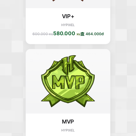
VIP+
HYPIXEL
580.000
600.000 xu
464.000đ
xu
MVP
HYPIXEL