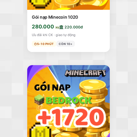
Gói nạp Minecoin 1020
280.000
220.000đ
xu
Ưu đãi khi CK · giao tự động
5–10 PHÚT
CÒN 10+