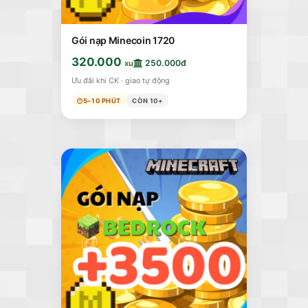
Gói nạp Minecoin 1720
320.000
250.000đ
xu
Ưu đãi khi CK · giao tự động
5–10 PHÚT
CÒN 10+