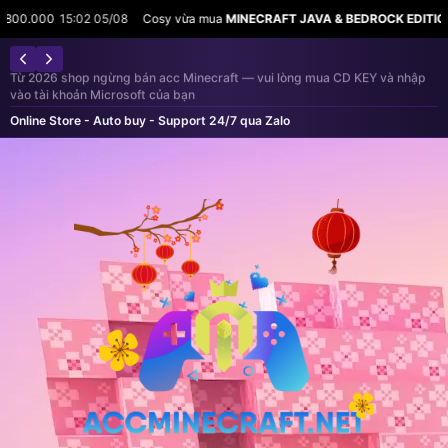
2 05/08
Cosy vừa mua
MINECRAFT JAVA & BEDROCK EDITION
trị giá 800.00
Đặt hộ rank Hypixel, Lunar Store vẫn còn — giao trong 12 tiếng. Nhắn Zalo
nếu cần hỗ trợ
Online Store - Auto buy - Support 24/7 qua Zalo