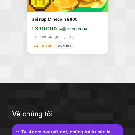
Gói nạp Minecoin 8800
1.390.000
1.100.000đ
xu
Ưu đãi khi CK · giao tự động
5–10 PHÚT
CÒN 10+
Về chúng tôi
Tại Accminecraft.net, chúng tôi tự hào là