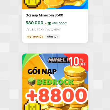
Gói nạp Minecoin 3500
580.000
464.000đ
xu
Ưu đãi khi CK · giao tự động
5–10 PHÚT
CÒN 10+