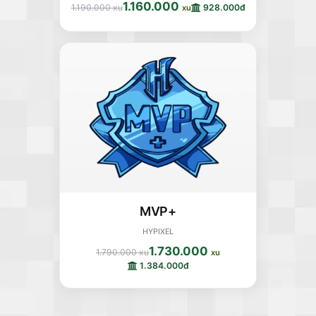
1.160.000
1.190.000 xu
928.000đ
xu
MVP+
HYPIXEL
1.730.000
1.790.000 xu
xu
1.384.000đ