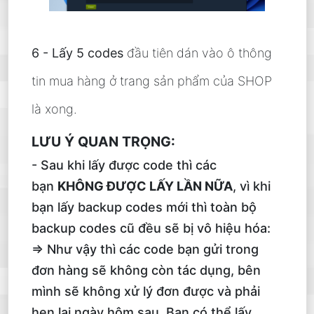
6 - Lấy 5 codes
đầu tiên dán vào ô thông
tin mua hàng ở trang sản phẩm của SHOP
là xong.
LƯU Ý QUAN TRỌNG:
- Sau khi lấy được code thì các
bạn
KHÔNG ĐƯỢC LẤY LẦN NỮA
, vì khi
bạn lấy backup codes mới thì toàn bộ
backup codes cũ đều sẽ bị vô hiệu hóa:
=> Như vậy thì các code bạn gửi trong
đơn hàng sẽ không còn tác dụng, bên
mình sẽ không xử lý đơn được và phải
hẹn lại ngày hôm sau. Bạn có thể lấy