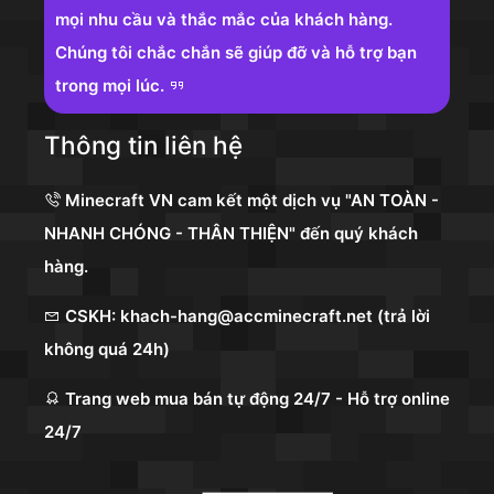
mọi nhu cầu và thắc mắc của khách hàng.
Chúng tôi chắc chắn sẽ giúp đỡ và hỗ trợ bạn
trong mọi lúc.
Thông tin liên hệ
Minecraft VN cam kết một dịch vụ "AN TOÀN -
NHANH CHÓNG - THÂN THIỆN" đến quý khách
hàng.
CSKH: khach-hang@accminecraft.net (trả lời
không quá 24h)
Trang web mua bán tự động 24/7 - Hỗ trợ online
24/7