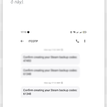
ô này).