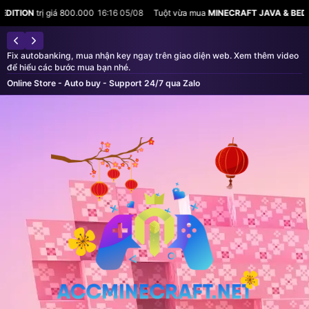
rị giá 800.000
16:16 05/08
Tuột vừa mua
MINECRAFT JAVA & BEDROCK EDI
Fix autobanking, mua nhận key ngay trên giao diện web. Xem thêm video
để hiểu các bước mua bạn nhé.
Online Store - Auto buy - Support 24/7 qua Zalo