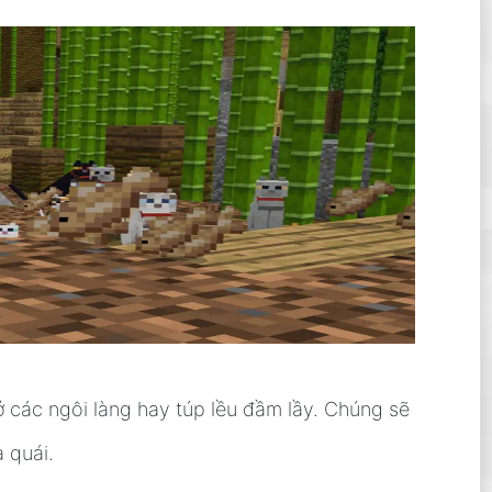
 các ngôi làng hay túp lều đầm lầy. Chúng sẽ
a quái.