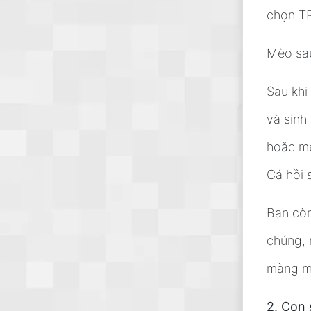
chọn TR
Mèo sau
Sau khi
và sinh
hoặc mẹ
Cá hồi 
Bạn còn
chúng, 
màng m
2. Con 