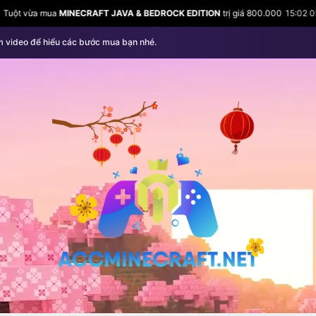
 JAVA & BEDROCK EDITION
trị giá 800.000
15:02 05/08
Cosy vừa mua
MIN
m video để hiểu các bước mua bạn nhé.