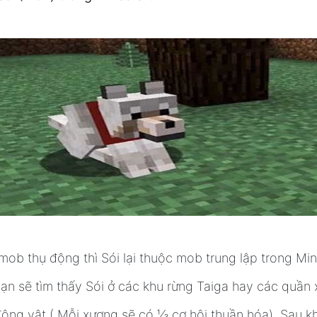
mob thụ động thì Sói lại thuộc mob trung lập trong Min
Bạn sẽ tìm thấy Sói ở các khu rừng Taiga hay các quần
ộng vật ( Mỗi xương sẽ có ⅓ cơ hội thuần hóa). Sau kh