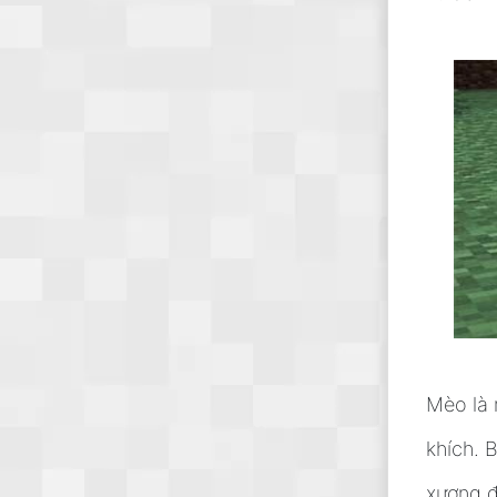
Mèo là 
khích. 
xương đ