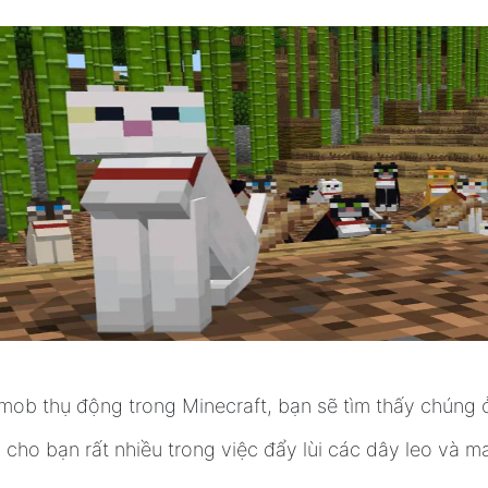
mob thụ động trong Minecraft, bạn sẽ tìm thấy chúng ở
h cho bạn rất nhiều trong việc đẩy lùi các dây leo và m