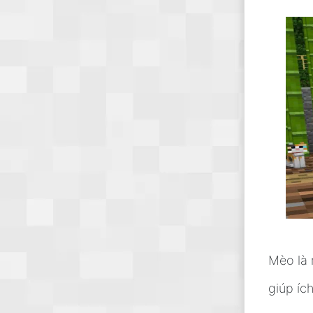
Mèo là 
giúp íc