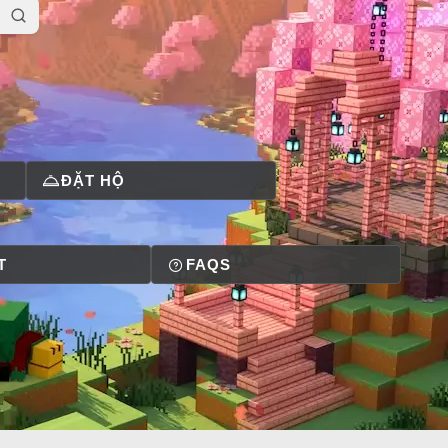
ĐẶT HỘ
T
FAQS