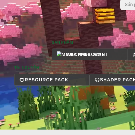
SẢN PHẨM
MUA MINECRAFT
TÀI NGUYÊN
RESOURCE PACK
SHADER PAC