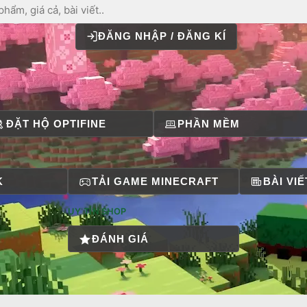
ĐĂNG NHẬP / ĐĂNG KÍ
ĐẶT HỘ OPTIFINE
PHẦN MỀM
K
TẢI GAME MINECRAFT
BÀI VIẾ
UY TÍN SHOP
ĐÁNH GIÁ