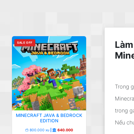
Làm 
SALE OFF
Mine
Trong g
Minecra
trong g
MINECRAFT JAVA & BEDROCK
EDITION
Nếu chư
800.000 xu
|
640.000