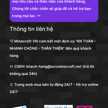
mọi nhu cầu và thắc mắc của khách hàng.
Chúng tôi chắc chắn sẽ giúp đỡ và hỗ trợ bạn
trong mọi lúc.
Thông tin liên hệ
Minecraft VN cam kết một dịch vụ "AN TOÀN -
NHANH CHÓNG - THÂN THIỆN" đến quý khách
hàng.
CSKH: khach-hang@accminecraft.net (trả lời
không quá 24h)
Trang web mua bán tự động 24/7 - Hỗ trợ online
24/7