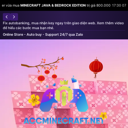
a mua
MINECRAFT JAVA & BEDROCK EDITION
trị giá 800.000
17:30 07/08
Mi
Fix autobanking, mua nhận key ngay trên giao diện web. Xem thêm video
để hiểu các bước mua bạn nhé.
Online Store - Auto buy - Support 24/7 qua Zalo