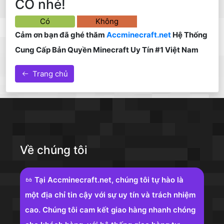
CÓ nhé!
Có
Không
Cảm ơn bạn đã ghé thăm
Accminecraft.net
Hệ Thống
Cung Cấp Bản Quyền Minecraft Uy Tín #1 Việt Nam
Trang chủ
Về chúng tôi
Tại Accminecraft.net, chúng tôi tự hào là
một địa chỉ tin cậy với sự uy tín và trách nhiệm
cao. Chúng tôi cam kết giao hàng nhanh chóng