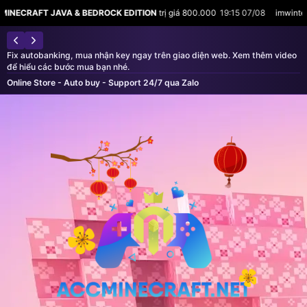
 & BEDROCK EDITION
trị giá 800.000
19:15 07/08
imwinter vừa mua
MINECR
Từ 2026 shop ngừng bán acc Minecraft — vui lòng mua CD KEY và nhập
vào tài khoản Microsoft của bạn
Online Store - Auto buy - Support 24/7 qua Zalo