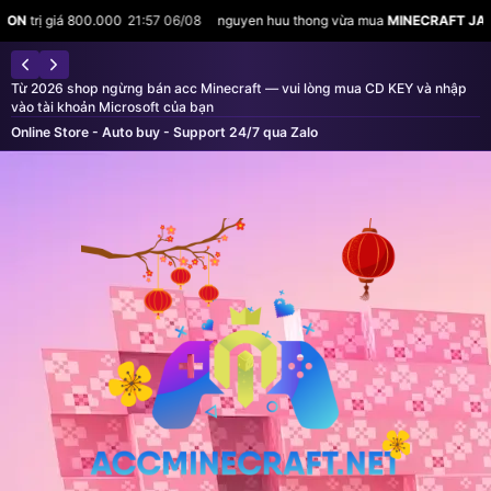
00.000
21:57 06/08
nguyen huu thong vừa mua
MINECRAFT JAVA & BEDROCK
Từ 2026 shop ngừng bán acc Minecraft — vui lòng mua CD KEY và nhập
vào tài khoản Microsoft của bạn
Online Store - Auto buy - Support 24/7 qua Zalo