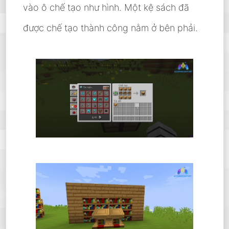
vào ô chế tạo như hình. Một kệ sách đã
được chế tạo thành công nằm ở bên phải.