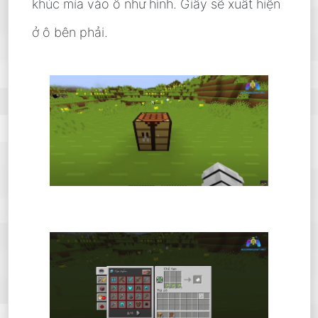
khúc mía vào ô như hình. Giấy sẽ xuất hiện
ở ô bên phải.