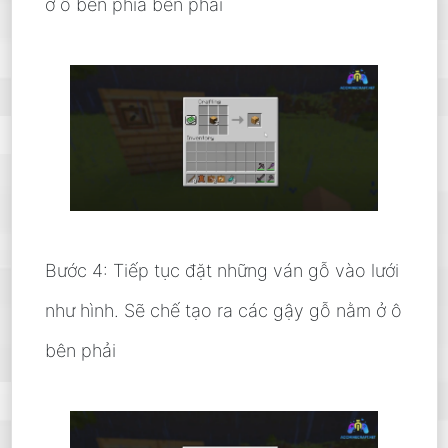
ở ô bên phía bên phải
Bước 4: Tiếp tục đặt những ván gỗ vào lưới
như hình. Sẽ chế tạo ra các gậy gỗ nằm ở ô
bên phải