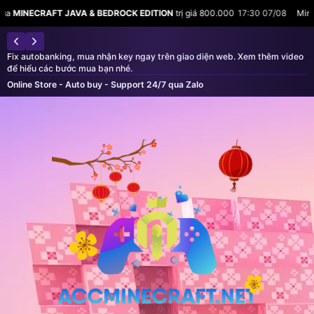
AVA & BEDROCK EDITION
trị giá 800.000
17:30 07/08
Minh Tuấn vừa mua
M
Fix autobanking, mua nhận key ngay trên giao diện web. Xem thêm video
để hiểu các bước mua bạn nhé.
Online Store - Auto buy - Support 24/7 qua Zalo