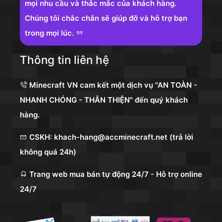
mọi nhu cầu và thắc mắc của khách hàng.
Chúng tôi chắc chắn sẽ giúp đỡ và hỗ trợ bạn
trong mọi lúc.
Thông tin liên hệ
Minecraft VN cam kết một dịch vụ "AN TOÀN -
NHANH CHÓNG - THÂN THIỆN" đến quý khách
hàng.
CSKH: khach-hang@accminecraft.net (trả lời
không quá 24h)
Trang web mua bán tự động 24/7 - Hỗ trợ online
24/7