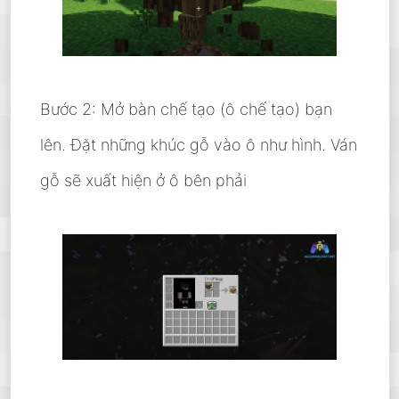
Bước 2: Mở bàn chế tạo (ô chế tạo) bạn
lên. Đặt những khúc gỗ vào ô như hình. Ván
gỗ sẽ xuất hiện ở ô bên phải