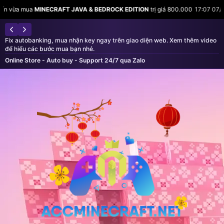
a
MINECRAFT JAVA & BEDROCK EDITION
trị giá 800.000
17:07 07/08
Hyeon
Fix autobanking, mua nhận key ngay trên giao diện web. Xem thêm video
để hiểu các bước mua bạn nhé.
Online Store - Auto buy - Support 24/7 qua Zalo